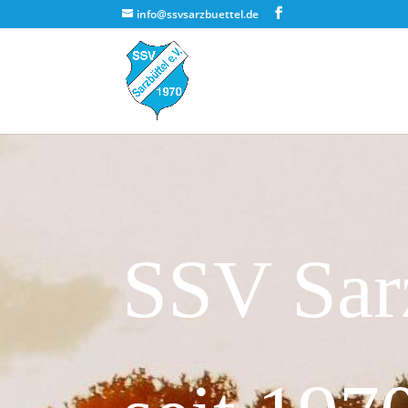
info@ssvsarzbuettel.de
SSV Sarz