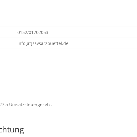
0152/01702053
info[at]ssvsarzbuettel.de
27 a Umsatzsteuergesetz:
ichtung