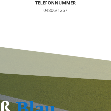
TELEFONNUMMER
04806/1267
iß
Blau
,